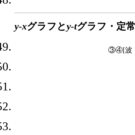
y
-
x
グラフと
y
-
t
グラフ・定
③④[波