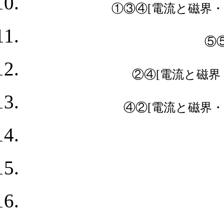
①③④[電流と磁界・オ
⑤⑤
②④[電流と磁界・
④②[電流と磁界・