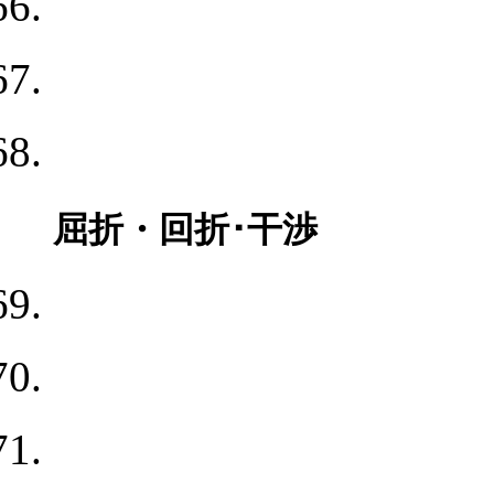
屈折・回折･干渉