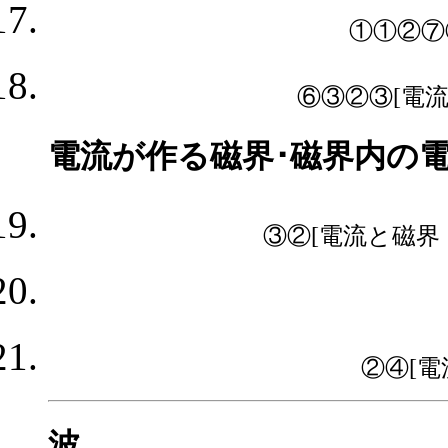
①①②⑦
⑥③②③[電流
電流が作る磁界･磁界内の
③②[電流と磁界・
②④[電
波